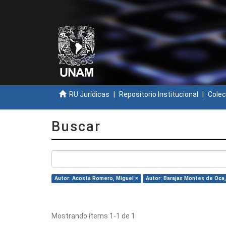
RU Jurídicas
Repositorio Institucional
Colec
Buscar
Autor: Acosta Romero, Miguel ×
Autor: Barajas Montes de Oca,
Mostrando ítems 1-1 de 1