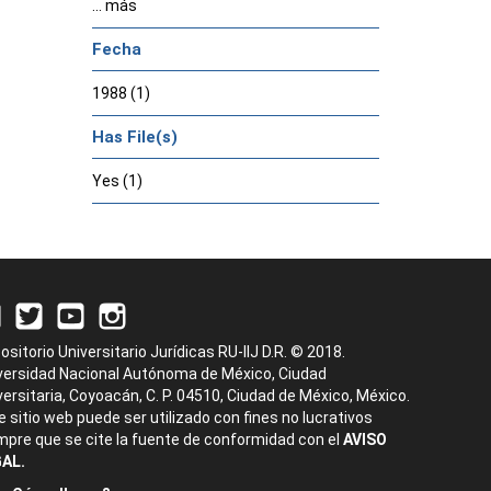
... más
Fecha
1988 (1)
Has File(s)
Yes (1)
ositorio Universitario Jurídicas RU-IIJ D.R. © 2018.
versidad Nacional Autónoma de México, Ciudad
versitaria, Coyoacán, C. P. 04510, Ciudad de México, México.
e sitio web puede ser utilizado con fines no lucrativos
mpre que se cite la fuente de conformidad con el
AVISO
AL.