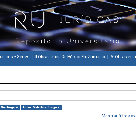
ciones y Series
II Obra crítica Dr. Héctor Fix Zamudio
5. Obras en h
 Santiago ×
Autor: Valadés, Diego ×
Mostrar filtros 