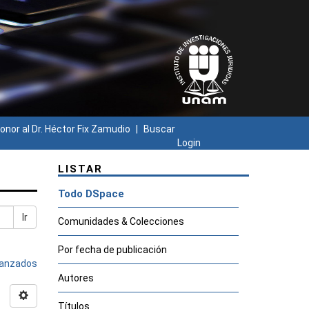
onor al Dr. Héctor Fix Zamudio
Buscar
Login
LISTAR
Todo DSpace
Ir
Comunidades & Colecciones
Por fecha de publicación
avanzados
Autores
Títulos