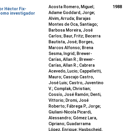
Acosta Romero, Miguel;
1988
or Héctor Fix-
Adame Goddard, Jorge;
como investigador
Alvim, Arruda; Barajas
Montes de Oca, Santiago;
Barbosa Moreira, José
Carlos; Baur, Fritz; Becerra
Bautista, José; Borges,
Marcos Alfonso; Brena
Sesma, Ingrid; Brewer-
Carías, Allan R.; Brewer-
Carías, Allan R.; Cabrera
Acevedo, Lucio; Cappelletti,
Mauro; Cascajo Castro,
José Luis; Castro, Juventino
V.; Complak, Christian;
Cossío, José Ramón; Denti,
Vittorio; Dromi, José
Roberto; Fábrega P., Jorge;
Giuliani-Nicola Picardi,
Alessandro; Gómez Lara,
Cipriano; Guadarrama
López, Enrique; Hasbscheid,