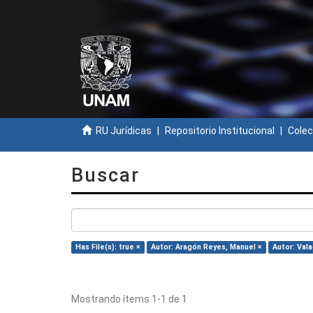
RU Jurídicas
Repositorio Institucional
Colec
Buscar
Has File(s): true ×
Autor: Aragón Reyes, Manuel ×
Autor: Val
Mostrando ítems 1-1 de 1