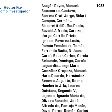
Aragón Reyes, Manuel;
1988
or Héctor Fix-
Bacacorzo, Gustavo;
como investigador
Barrera Graf, Jorge; Bidart
Campos, Germán J.;
Biscaretti di Ruffia, Paolo;
Buzaid, Alfredo; Carpizo,
Jorge; Carrillo Prieto,
Ignacio; Favoreu, Louis;
Ramón Fernández, Tomás;
Ferrando Badía, D. Juan;
García Bauer, Carlos; García
Belaunde, Domingo; García
Laguardia, Jorge Mario;
González Oropeza, Manuel;
Haro, Ricardo; Hernández
Becerra, Augusto; Roche,
Humberto J. la; Linares
Quintana, Segundo V.;
Lojendio, Ignacio María de;
Oliveira Baracho, José
Alfredo de; Pantoja Morán,
David; Parodi Remón, Carlos