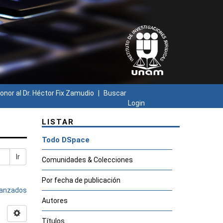
onor al Dr. Héctor Fix Zamudio
Buscar
Login
LISTAR
Todo DSpace
Ir
Comunidades & Colecciones
Por fecha de publicación
avanzados
Autores
Títulos