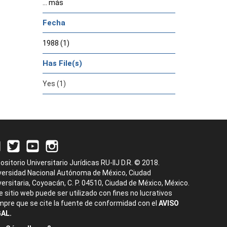
... más
Fecha
1988 (1)
Has File(s)
Yes (1)
ositorio Universitario Jurídicas RU-IIJ D.R. © 2018.
versidad Nacional Autónoma de México, Ciudad
versitaria, Coyoacán, C. P. 04510, Ciudad de México, México.
e sitio web puede ser utilizado con fines no lucrativos
mpre que se cite la fuente de conformidad con el
AVISO
AL.