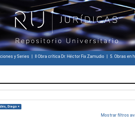
ciones y Series
II Obra crítica Dr. Héctor Fix Zamudio
5. Obras en h
adés, Diego ×
Mostrar filtros 