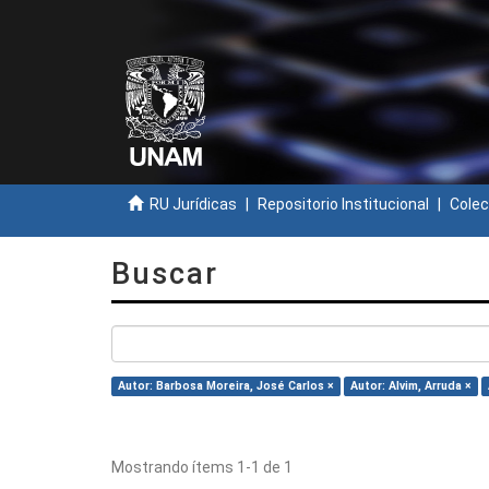
RU Jurídicas
Repositorio Institucional
Colec
Buscar
Autor: Barbosa Moreira, José Carlos ×
Autor: Alvim, Arruda ×
Mostrando ítems 1-1 de 1