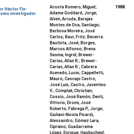
Acosta Romero, Miguel;
1988
or Héctor Fix-
Adame Goddard, Jorge;
como investigador
Alvim, Arruda; Barajas
Montes de Oca, Santiago;
Barbosa Moreira, José
Carlos; Baur, Fritz; Becerra
Bautista, José; Borges,
Marcos Alfonso; Brena
Sesma, Ingrid; Brewer-
Carías, Allan R.; Brewer-
Carías, Allan R.; Cabrera
Acevedo, Lucio; Cappelletti,
Mauro; Cascajo Castro,
José Luis; Castro, Juventino
V.; Complak, Christian;
Cossío, José Ramón; Denti,
Vittorio; Dromi, José
Roberto; Fábrega P., Jorge;
Giuliani-Nicola Picardi,
Alessandro; Gómez Lara,
Cipriano; Guadarrama
López, Enrique; Hasbscheid,