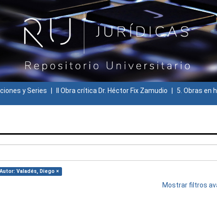
ciones y Series
II Obra crítica Dr. Héctor Fix Zamudio
5. Obras en h
Autor: Valadés, Diego ×
Mostrar filtros 