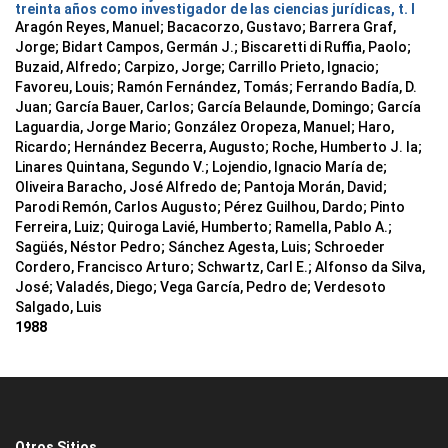
treinta años como investigador de las ciencias jurídicas, t. I
Aragón Reyes, Manuel; Bacacorzo, Gustavo; Barrera Graf,
Jorge; Bidart Campos, Germán J.; Biscaretti di Ruffia, Paolo;
Buzaid, Alfredo; Carpizo, Jorge; Carrillo Prieto, Ignacio;
Favoreu, Louis; Ramón Fernández, Tomás; Ferrando Badía, D.
Juan; García Bauer, Carlos; García Belaunde, Domingo; García
Laguardia, Jorge Mario; González Oropeza, Manuel; Haro,
Ricardo; Hernández Becerra, Augusto; Roche, Humberto J. la;
Linares Quintana, Segundo V.; Lojendio, Ignacio María de;
Oliveira Baracho, José Alfredo de; Pantoja Morán, David;
Parodi Remón, Carlos Augusto; Pérez Guilhou, Dardo; Pinto
Ferreira, Luiz; Quiroga Lavié, Humberto; Ramella, Pablo A.;
Sagüés, Néstor Pedro; Sánchez Agesta, Luis; Schroeder
Cordero, Francisco Arturo; Schwartz, Carl E.; Alfonso da Silva,
José; Valadés, Diego; Vega García, Pedro de; Verdesoto
Salgado, Luis
1988
Otros Sitios