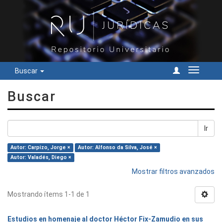
Buscar
Cambiar
navegac
Buscar
Ir
Autor: Carpizo, Jorge ×
Autor: Alfonso da Silva, José ×
Autor: Valadés, Diego ×
Mostrar filtros avanzados
Mostrando ítems 1-1 de 1
Estudios en homenaje al doctor Héctor Fix-Zamudio en sus