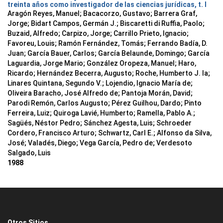
treinta años como investigador de las ciencias jurídicas, t. I
Aragón Reyes, Manuel; Bacacorzo, Gustavo; Barrera Graf,
Jorge; Bidart Campos, Germán J.; Biscaretti di Ruffia, Paolo;
Buzaid, Alfredo; Carpizo, Jorge; Carrillo Prieto, Ignacio;
Favoreu, Louis; Ramón Fernández, Tomás; Ferrando Badía, D.
Juan; García Bauer, Carlos; García Belaunde, Domingo; García
Laguardia, Jorge Mario; González Oropeza, Manuel; Haro,
Ricardo; Hernández Becerra, Augusto; Roche, Humberto J. la;
Linares Quintana, Segundo V.; Lojendio, Ignacio María de;
Oliveira Baracho, José Alfredo de; Pantoja Morán, David;
Parodi Remón, Carlos Augusto; Pérez Guilhou, Dardo; Pinto
Ferreira, Luiz; Quiroga Lavié, Humberto; Ramella, Pablo A.;
Sagüés, Néstor Pedro; Sánchez Agesta, Luis; Schroeder
Cordero, Francisco Arturo; Schwartz, Carl E.; Alfonso da Silva,
José; Valadés, Diego; Vega García, Pedro de; Verdesoto
Salgado, Luis
1988
Otros Sitios