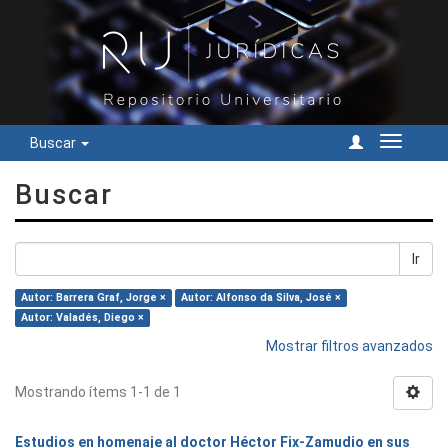
Buscar
Cambiar
navegac
Buscar
Ir
Autor: Barrera Graf, Jorge ×
Autor: Alfonso da Silva, José ×
Autor: Valadés, Diego ×
Mostrar filtros avanzados
Mostrando ítems 1-1 de 1
Estudios en homenaje al doctor Héctor Fix-Zamudio en sus