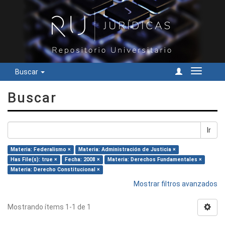
Buscar
Cambiar
navegac
Buscar
Ir
Materia: Federalismo ×
Materia: Administración de Justicia ×
Has File(s): true ×
Fecha: 2008 ×
Materia: Derechos Fundamentales ×
Materia: Derecho Constitucional ×
Mostrar filtros avanzados
Mostrando ítems 1-1 de 1