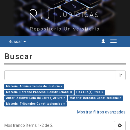
Buscar
Cambiar
navegac
Buscar
Ir
Materia: Administración de Justicia ×
Materia: Derecho Procesal Constitucional ×
Has File(s): true ×
Autor: Zaldívar Lelo de Larrea, Arturo ×
Materia: Derecho Constitucional ×
Materia: Tribunales Constitucionales ×
Mostrar filtros avanzados
Mostrando ítems 1-2 de 2