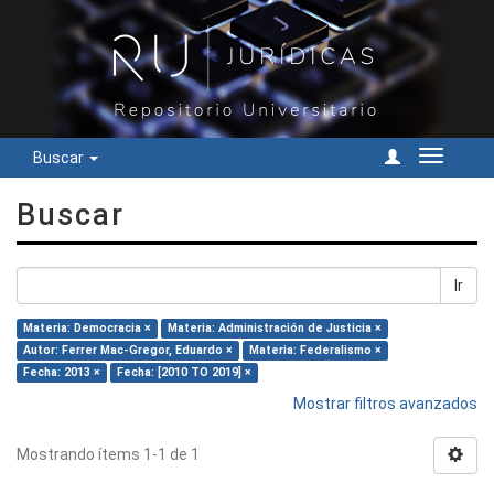
Buscar
Cambiar
navegac
Buscar
Ir
Materia: Democracia ×
Materia: Administración de Justicia ×
Autor: Ferrer Mac-Gregor, Eduardo ×
Materia: Federalismo ×
Fecha: 2013 ×
Fecha: [2010 TO 2019] ×
Mostrar filtros avanzados
Mostrando ítems 1-1 de 1