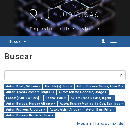
Buscar
Cambiar
navegac
Buscar
Ir
Autor: Denti, Vittorio ×
Has File(s): true ×
Autor: Brewer-Carías, Allan R. ×
Autor: Acosta Romero, Miguel ×
Autor: Adame Goddard, Jorge ×
Fecha: [1988 TO 1989] ×
Fecha: 1988 ×
Autor: Brena Sesma, Ingrid ×
Autor: Borges, Marcos Alfonso ×
Autor: Barajas Montes de Oca, Santiago ×
Autor: Fábrega P., Jorge ×
Autor: Alvim, Arruda ×
Autor: Baur, Fritz ×
Autor: Becerra Bautista, José ×
Mostrar filtros avanzados