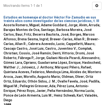
Mostrando ítems 1-1 de 1
Estudios en homenaje al doctor Héctor Fix-Zamudio en sus
treinta años como investigador de las ciencias jurídicas, t. III
Acosta Romero, Miguel; Adame Goddard, Jorge; Alvim, Arruda;
Barajas Montes de Oca, Santiago; Barbosa Moreira, José
Carlos; Baur, Fritz; Becerra Bautista, José; Borges, Marcos
Alfonso; Brena Sesma, Ingrid; Brewer-Carías, Allan R.; Brewer-
Carías, Allan R.; Cabrera Acevedo, Lucio; Cappelletti, Mauro;
Cascajo Castro, José Luis; Castro, Juventino V.; Complak,
Christian; Cossío, José Ramón; Denti, Vittorio; Dromi, José
Roberto; Fábrega P., Jorge; Giuliani-Nicola Picardi, Alessandro;
Gómez Lara, Cipriano; Guadarrama López, Enrique; Hasbscheid,
Walther J.; Jolowicz, J. Anthony; Márquez Piñero, Rafael;
Quintana Aceves, Federico; Mendoça Lima, Alcides de; Montero
Aroca, Juan; Morello, Augusto Mario; Oldman, Oliver; Ortiz
Ortiz, Eduardo; Othón Sidou, J. M.; Ovalle Favela, José; Padilla,
Miguel M.; Pellegrini Grinover, Ada; Pérez Luna, Antonio-
Enrique; Pérez Royo, Javier; Peña Hernández, Norma Lucía;
Ponce de León Armenta, Luis M.; Heinz Schwab, Karl; Valadés,
Diego
1988