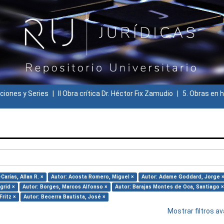
ciones y Series
II Obra crítica Dr. Héctor Fix Zamudio
5. Obras en h
Carías, Allan R. ×
Autor: Acosta Romero, Miguel ×
Autor: Adame Goddard, Jorge 
grid ×
Autor: Borges, Marcos Alfonso ×
Autor: Barajas Montes de Oca, Santiago ×
Fritz ×
Autor: Becerra Bautista, José ×
Mostrar filtros 