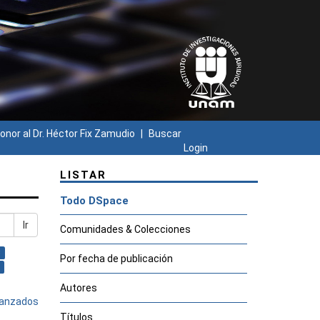
onor al Dr. Héctor Fix Zamudio
Buscar
Login
LISTAR
Todo DSpace
Ir
Comunidades & Colecciones
×
Por fecha de publicación
Autores
avanzados
Títulos