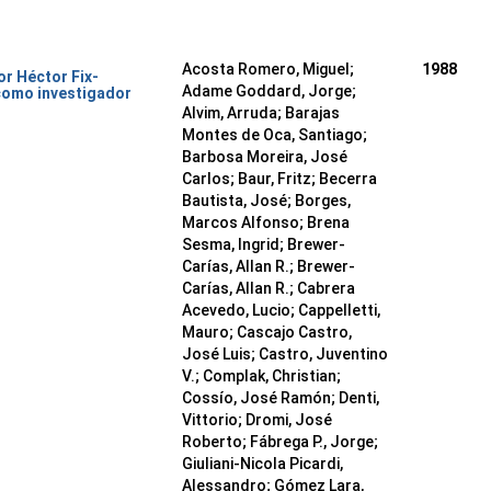
Acosta Romero, Miguel;
1988
or Héctor Fix-
Adame Goddard, Jorge;
como investigador
Alvim, Arruda; Barajas
Montes de Oca, Santiago;
Barbosa Moreira, José
Carlos; Baur, Fritz; Becerra
Bautista, José; Borges,
Marcos Alfonso; Brena
Sesma, Ingrid; Brewer-
Carías, Allan R.; Brewer-
Carías, Allan R.; Cabrera
Acevedo, Lucio; Cappelletti,
Mauro; Cascajo Castro,
José Luis; Castro, Juventino
V.; Complak, Christian;
Cossío, José Ramón; Denti,
Vittorio; Dromi, José
Roberto; Fábrega P., Jorge;
Giuliani-Nicola Picardi,
Alessandro; Gómez Lara,