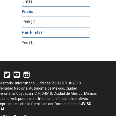
... más
Fecha
1988 (1)
Has File(s)
Yes (1)
ositorio Universitario Jurídicas RU-IIJ D.R. © 2018.
versidad Nacional Autónoma de México, Ciudad
versitaria, Coyoacán, C. P. 04510, Ciudad de México, México.
e sitio web puede ser utilizado con fines no lucrativos
mpre que se cite la fuente de conformidad con el
AVISO
AL.