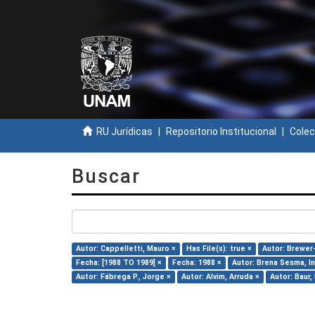
RU Jurídicas
Repositorio Institucional
Colec
Buscar
Autor: Cappelletti, Mauro ×
Has File(s): true ×
Autor: Brewer-
Fecha: [1988 TO 1989] ×
Fecha: 1988 ×
Autor: Brena Sesma, In
Autor: Fábrega P., Jorge ×
Autor: Alvim, Arruda ×
Autor: Baur, 