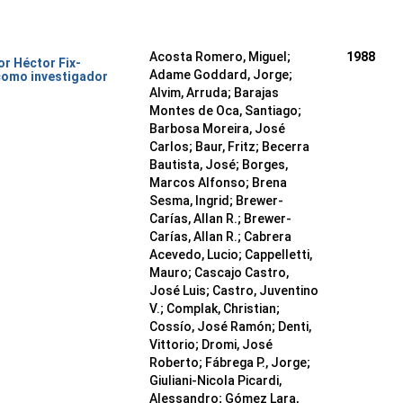
Acosta Romero, Miguel;
1988
or Héctor Fix-
Adame Goddard, Jorge;
como investigador
Alvim, Arruda; Barajas
Montes de Oca, Santiago;
Barbosa Moreira, José
Carlos; Baur, Fritz; Becerra
Bautista, José; Borges,
Marcos Alfonso; Brena
Sesma, Ingrid; Brewer-
Carías, Allan R.; Brewer-
Carías, Allan R.; Cabrera
Acevedo, Lucio; Cappelletti,
Mauro; Cascajo Castro,
José Luis; Castro, Juventino
V.; Complak, Christian;
Cossío, José Ramón; Denti,
Vittorio; Dromi, José
Roberto; Fábrega P., Jorge;
Giuliani-Nicola Picardi,
Alessandro; Gómez Lara,