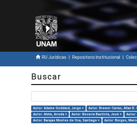
RU Jurídicas
Repositorio Institucional
Colec
Buscar
Autor: Adame Goddard, Jorge ×
Autor: Brewer-Carías, Allan R. 
Autor: Alvim, Arruda ×
Autor: Becerra Bautista, José ×
Autor:
Autor: Barajas Montes de Oca, Santiago ×
Autor: Borges, Marc