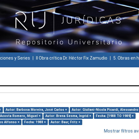
ciones y Series
II Obra crítica Dr. Héctor Fix Zamudio
5. Obras en h
×
Autor: Barbosa Moreira, José Carlos ×
Autor: Giuliani-Nicola Picardi, Alessandro
 Acosta Romero, Miguel ×
Autor: Brena Sesma, Ingrid ×
Fecha: [1988 TO 1989] ×
os Alfonso ×
Fecha: 1988 ×
Autor: Baur, Fritz ×
Mostrar filtros 