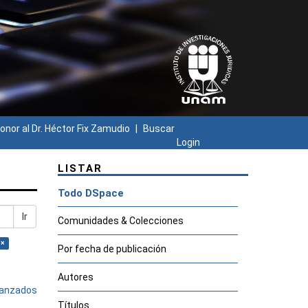
onor al Dr. Héctor Fix Zamudio
Buscar
Login
LISTAR
Todo DSpace
Ir
Comunidades & Colecciones
 ×
Por fecha de publicación
Autores
avanzados
Títulos