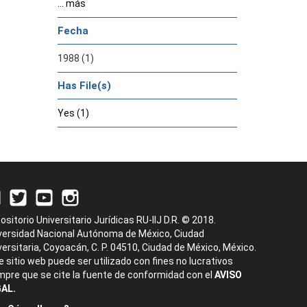
... más
Fecha
1988 (1)
Has File(s)
Yes (1)
ositorio Universitario Jurídicas RU-IIJ D.R. © 2018.
versidad Nacional Autónoma de México, Ciudad
versitaria, Coyoacán, C. P. 04510, Ciudad de México, México.
e sitio web puede ser utilizado con fines no lucrativos
mpre que se cite la fuente de conformidad con el
AVISO
AL.