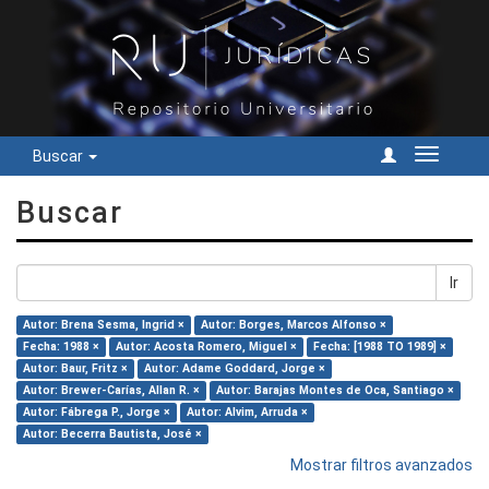
Buscar
Cambiar
navegac
Buscar
Ir
Autor: Brena Sesma, Ingrid ×
Autor: Borges, Marcos Alfonso ×
Fecha: 1988 ×
Autor: Acosta Romero, Miguel ×
Fecha: [1988 TO 1989] ×
Autor: Baur, Fritz ×
Autor: Adame Goddard, Jorge ×
Autor: Brewer-Carías, Allan R. ×
Autor: Barajas Montes de Oca, Santiago ×
Autor: Fábrega P., Jorge ×
Autor: Alvim, Arruda ×
Autor: Becerra Bautista, José ×
Mostrar filtros avanzados