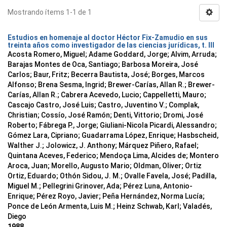
Mostrando ítems 1-1 de 1
Estudios en homenaje al doctor Héctor Fix-Zamudio en sus
treinta años como investigador de las ciencias jurídicas, t. III
Acosta Romero, Miguel; Adame Goddard, Jorge; Alvim, Arruda;
Barajas Montes de Oca, Santiago; Barbosa Moreira, José
Carlos; Baur, Fritz; Becerra Bautista, José; Borges, Marcos
Alfonso; Brena Sesma, Ingrid; Brewer-Carías, Allan R.; Brewer-
Carías, Allan R.; Cabrera Acevedo, Lucio; Cappelletti, Mauro;
Cascajo Castro, José Luis; Castro, Juventino V.; Complak,
Christian; Cossío, José Ramón; Denti, Vittorio; Dromi, José
Roberto; Fábrega P., Jorge; Giuliani-Nicola Picardi, Alessandro;
Gómez Lara, Cipriano; Guadarrama López, Enrique; Hasbscheid,
Walther J.; Jolowicz, J. Anthony; Márquez Piñero, Rafael;
Quintana Aceves, Federico; Mendoça Lima, Alcides de; Montero
Aroca, Juan; Morello, Augusto Mario; Oldman, Oliver; Ortiz
Ortiz, Eduardo; Othón Sidou, J. M.; Ovalle Favela, José; Padilla,
Miguel M.; Pellegrini Grinover, Ada; Pérez Luna, Antonio-
Enrique; Pérez Royo, Javier; Peña Hernández, Norma Lucía;
Ponce de León Armenta, Luis M.; Heinz Schwab, Karl; Valadés,
Diego
1988