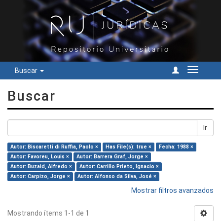
Buscar
Cambiar
navegac
Buscar
Ir
Autor: Biscaretti di Ruffia, Paolo ×
Has File(s): true ×
Fecha: 1988 ×
Autor: Favoreu, Louis ×
Autor: Barrera Graf, Jorge ×
Autor: Buzaid, Alfredo ×
Autor: Carrillo Prieto, Ignacio ×
Autor: Carpizo, Jorge ×
Autor: Alfonso da Silva, José ×
Mostrar filtros avanzados
Mostrando ítems 1-1 de 1