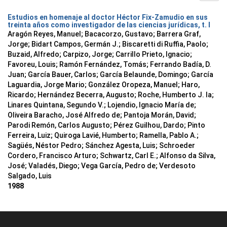
Estudios en homenaje al doctor Héctor Fix-Zamudio en sus
treinta años como investigador de las ciencias jurídicas, t. I
Aragón Reyes, Manuel; Bacacorzo, Gustavo; Barrera Graf,
Jorge; Bidart Campos, Germán J.; Biscaretti di Ruffia, Paolo;
Buzaid, Alfredo; Carpizo, Jorge; Carrillo Prieto, Ignacio;
Favoreu, Louis; Ramón Fernández, Tomás; Ferrando Badía, D.
Juan; García Bauer, Carlos; García Belaunde, Domingo; García
Laguardia, Jorge Mario; González Oropeza, Manuel; Haro,
Ricardo; Hernández Becerra, Augusto; Roche, Humberto J. la;
Linares Quintana, Segundo V.; Lojendio, Ignacio María de;
Oliveira Baracho, José Alfredo de; Pantoja Morán, David;
Parodi Remón, Carlos Augusto; Pérez Guilhou, Dardo; Pinto
Ferreira, Luiz; Quiroga Lavié, Humberto; Ramella, Pablo A.;
Sagüés, Néstor Pedro; Sánchez Agesta, Luis; Schroeder
Cordero, Francisco Arturo; Schwartz, Carl E.; Alfonso da Silva,
José; Valadés, Diego; Vega García, Pedro de; Verdesoto
Salgado, Luis
1988