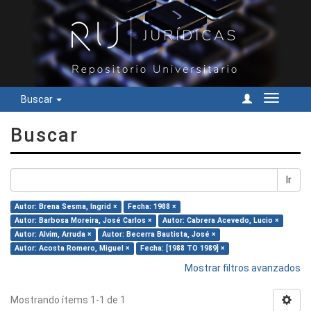
Buscar
Cambiar
navegac
Buscar
Ir
Autor: Brena Sesma, Ingrid ×
Fecha: 1988 ×
Autor: Barbosa Moreira, José Carlos ×
Autor: Cabrera Acevedo, Lucio ×
Autor: Alvim, Arruda ×
Autor: Becerra Bautista, José ×
Autor: Acosta Romero, Miguel ×
Fecha: [1988 TO 1989] ×
Mostrar filtros avanzados
Mostrando ítems 1-1 de 1