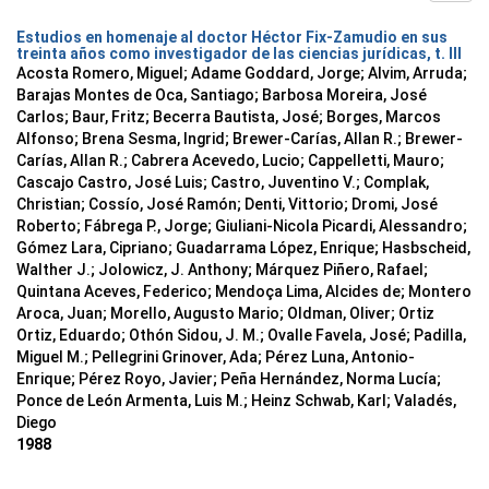
Estudios en homenaje al doctor Héctor Fix-Zamudio en sus
treinta años como investigador de las ciencias jurídicas, t. III
Acosta Romero, Miguel; Adame Goddard, Jorge; Alvim, Arruda;
Barajas Montes de Oca, Santiago; Barbosa Moreira, José
Carlos; Baur, Fritz; Becerra Bautista, José; Borges, Marcos
Alfonso; Brena Sesma, Ingrid; Brewer-Carías, Allan R.; Brewer-
Carías, Allan R.; Cabrera Acevedo, Lucio; Cappelletti, Mauro;
Cascajo Castro, José Luis; Castro, Juventino V.; Complak,
Christian; Cossío, José Ramón; Denti, Vittorio; Dromi, José
Roberto; Fábrega P., Jorge; Giuliani-Nicola Picardi, Alessandro;
Gómez Lara, Cipriano; Guadarrama López, Enrique; Hasbscheid,
Walther J.; Jolowicz, J. Anthony; Márquez Piñero, Rafael;
Quintana Aceves, Federico; Mendoça Lima, Alcides de; Montero
Aroca, Juan; Morello, Augusto Mario; Oldman, Oliver; Ortiz
Ortiz, Eduardo; Othón Sidou, J. M.; Ovalle Favela, José; Padilla,
Miguel M.; Pellegrini Grinover, Ada; Pérez Luna, Antonio-
Enrique; Pérez Royo, Javier; Peña Hernández, Norma Lucía;
Ponce de León Armenta, Luis M.; Heinz Schwab, Karl; Valadés,
Diego
1988