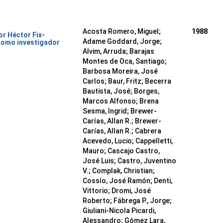
Acosta Romero, Miguel;
1988
or Héctor Fix-
Adame Goddard, Jorge;
como investigador
Alvim, Arruda; Barajas
Montes de Oca, Santiago;
Barbosa Moreira, José
Carlos; Baur, Fritz; Becerra
Bautista, José; Borges,
Marcos Alfonso; Brena
Sesma, Ingrid; Brewer-
Carías, Allan R.; Brewer-
Carías, Allan R.; Cabrera
Acevedo, Lucio; Cappelletti,
Mauro; Cascajo Castro,
José Luis; Castro, Juventino
V.; Complak, Christian;
Cossío, José Ramón; Denti,
Vittorio; Dromi, José
Roberto; Fábrega P., Jorge;
Giuliani-Nicola Picardi,
Alessandro; Gómez Lara,