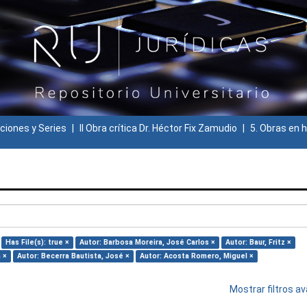
ciones y Series
II Obra crítica Dr. Héctor Fix Zamudio
5. Obras en h
Has File(s): true ×
Autor: Barbosa Moreira, José Carlos ×
Autor: Baur, Fritz ×
 ×
Autor: Becerra Bautista, José ×
Autor: Acosta Romero, Miguel ×
Mostrar filtros 