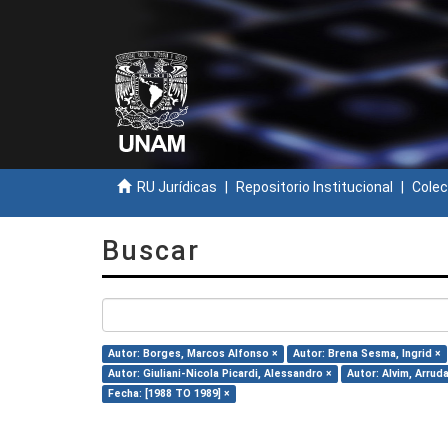
RU Jurídicas
Repositorio Institucional
Colec
Buscar
Autor: Borges, Marcos Alfonso ×
Autor: Brena Sesma, Ingrid ×
Autor: Giuliani-Nicola Picardi, Alessandro ×
Autor: Alvim, Arruda
Fecha: [1988 TO 1989] ×