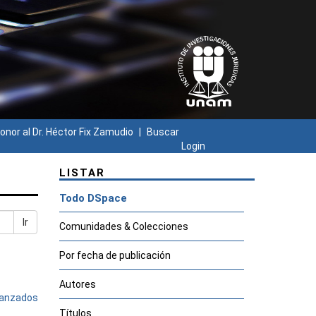
onor al Dr. Héctor Fix Zamudio
Buscar
Login
LISTAR
Todo DSpace
Ir
Comunidades & Colecciones
Por fecha de publicación
Autores
avanzados
Títulos