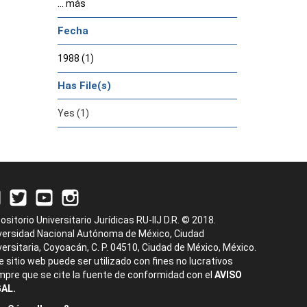
... más
Fecha
1988 (1)
Has File(s)
Yes (1)
ositorio Universitario Jurídicas RU-IIJ D.R. © 2018.
versidad Nacional Autónoma de México, Ciudad
versitaria, Coyoacán, C. P. 04510, Ciudad de México, México.
e sitio web puede ser utilizado con fines no lucrativos
mpre que se cite la fuente de conformidad con el
AVISO
AL.