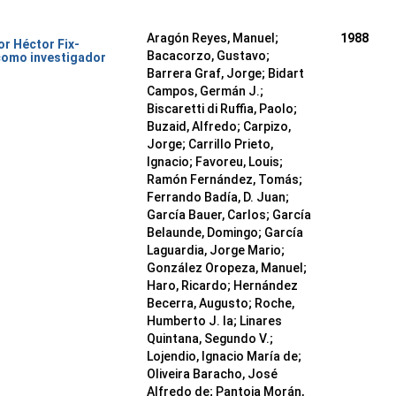
Aragón Reyes, Manuel;
1988
or Héctor Fix-
Bacacorzo, Gustavo;
como investigador
Barrera Graf, Jorge; Bidart
Campos, Germán J.;
Biscaretti di Ruffia, Paolo;
Buzaid, Alfredo; Carpizo,
Jorge; Carrillo Prieto,
Ignacio; Favoreu, Louis;
Ramón Fernández, Tomás;
Ferrando Badía, D. Juan;
García Bauer, Carlos; García
Belaunde, Domingo; García
Laguardia, Jorge Mario;
González Oropeza, Manuel;
Haro, Ricardo; Hernández
Becerra, Augusto; Roche,
Humberto J. la; Linares
Quintana, Segundo V.;
Lojendio, Ignacio María de;
Oliveira Baracho, José
Alfredo de; Pantoja Morán,