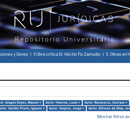
ciones y Series
II Obra crítica Dr. Héctor Fix Zamudio
5. Obras en h
or: Aragón Reyes, Manuel ×
Autor: Favoreu, Louis ×
Autor: Bacacorzo, Gustavo ×
utor: Carrillo Prieto, Ignacio ×
Autor: Carpizo, Jorge ×
Autor: Alfonso da Silva, Jo
Mostrar filtros 