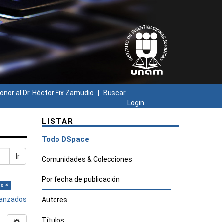
onor al Dr. Héctor Fix Zamudio
Buscar
Login
LISTAR
Todo DSpace
Ir
Comunidades & Colecciones
Por fecha de publicación
sé ×
avanzados
Autores
Títulos