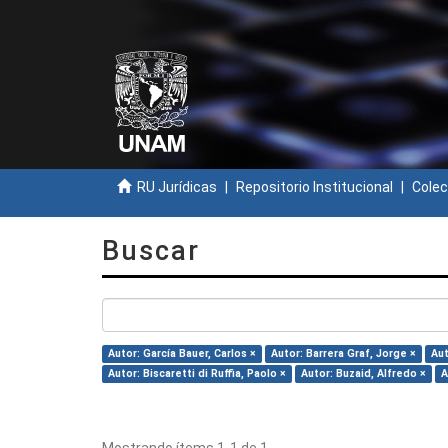
RU Jurídicas
Repositorio Institucional
Colec
Buscar
Autor: García Bauer, Carlos ×
Autor: Barrera Graf, Jorge ×
Aut
Autor: Biscaretti di Ruffia, Paolo ×
Autor: Buzaid, Alfredo ×
A