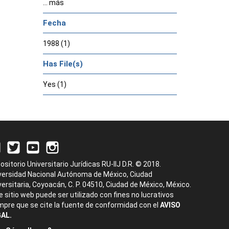
... más
Fecha
1988 (1)
Has File(s)
Yes (1)
ositorio Universitario Jurídicas RU-IIJ D.R. © 2018.
versidad Nacional Autónoma de México, Ciudad
versitaria, Coyoacán, C. P. 04510, Ciudad de México, México.
e sitio web puede ser utilizado con fines no lucrativos
mpre que se cite la fuente de conformidad con el
AVISO
AL.