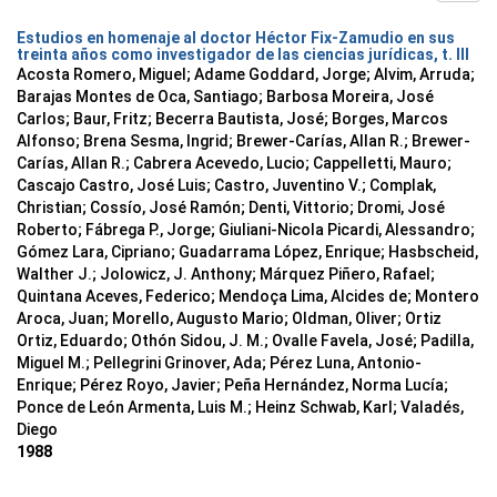
Estudios en homenaje al doctor Héctor Fix-Zamudio en sus
treinta años como investigador de las ciencias jurídicas, t. III
Acosta Romero, Miguel; Adame Goddard, Jorge; Alvim, Arruda;
Barajas Montes de Oca, Santiago; Barbosa Moreira, José
Carlos; Baur, Fritz; Becerra Bautista, José; Borges, Marcos
Alfonso; Brena Sesma, Ingrid; Brewer-Carías, Allan R.; Brewer-
Carías, Allan R.; Cabrera Acevedo, Lucio; Cappelletti, Mauro;
Cascajo Castro, José Luis; Castro, Juventino V.; Complak,
Christian; Cossío, José Ramón; Denti, Vittorio; Dromi, José
Roberto; Fábrega P., Jorge; Giuliani-Nicola Picardi, Alessandro;
Gómez Lara, Cipriano; Guadarrama López, Enrique; Hasbscheid,
Walther J.; Jolowicz, J. Anthony; Márquez Piñero, Rafael;
Quintana Aceves, Federico; Mendoça Lima, Alcides de; Montero
Aroca, Juan; Morello, Augusto Mario; Oldman, Oliver; Ortiz
Ortiz, Eduardo; Othón Sidou, J. M.; Ovalle Favela, José; Padilla,
Miguel M.; Pellegrini Grinover, Ada; Pérez Luna, Antonio-
Enrique; Pérez Royo, Javier; Peña Hernández, Norma Lucía;
Ponce de León Armenta, Luis M.; Heinz Schwab, Karl; Valadés,
Diego
1988