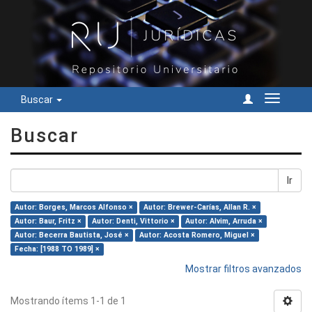
Buscar
Cambiar
navegac
Buscar
Ir
Autor: Borges, Marcos Alfonso ×
Autor: Brewer-Carías, Allan R. ×
Autor: Baur, Fritz ×
Autor: Denti, Vittorio ×
Autor: Alvim, Arruda ×
Autor: Becerra Bautista, José ×
Autor: Acosta Romero, Miguel ×
Fecha: [1988 TO 1989] ×
Mostrar filtros avanzados
Mostrando ítems 1-1 de 1