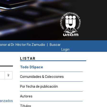
onor al Dr. Héctor Fix Zamudio
Buscar
Login
LISTAR
Todo DSpace
Ir
Comunidades & Colecciones
Por fecha de publicación
Autores
avanzados
Títulos