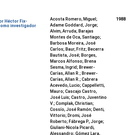
Acosta Romero, Miguel;
1988
or Héctor Fix-
Adame Goddard, Jorge;
como investigador
Alvim, Arruda; Barajas
Montes de Oca, Santiago;
Barbosa Moreira, José
Carlos; Baur, Fritz; Becerra
Bautista, José; Borges,
Marcos Alfonso; Brena
Sesma, Ingrid; Brewer-
Carías, Allan R.; Brewer-
Carías, Allan R.; Cabrera
Acevedo, Lucio; Cappelletti,
Mauro; Cascajo Castro,
José Luis; Castro, Juventino
V.; Complak, Christian;
Cossío, José Ramón; Denti,
Vittorio; Dromi, José
Roberto; Fábrega P., Jorge;
Giuliani-Nicola Picardi,
Alessandro; Gómez Lara,