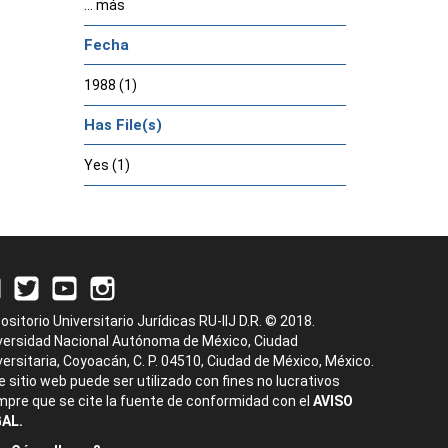
... más
Fecha
1988 (1)
Has File(s)
Yes (1)
ositorio Universitario Jurídicas RU-IIJ D.R. © 2018.
versidad Nacional Autónoma de México, Ciudad
versitaria, Coyoacán, C. P. 04510, Ciudad de México, México.
e sitio web puede ser utilizado con fines no lucrativos
mpre que se cite la fuente de conformidad con el
AVISO
AL.