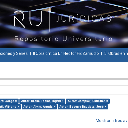
ciones y Series
II Obra crítica Dr. Héctor Fix Zamudio
5. Obras en h
rd, Jorge ×
Autor: Brena Sesma, Ingrid ×
Autor: Complak, Christian ×
ti, Vittorio ×
Autor: Alvim, Arruda ×
Autor: Becerra Bautista, José ×
Mostrar filtros 