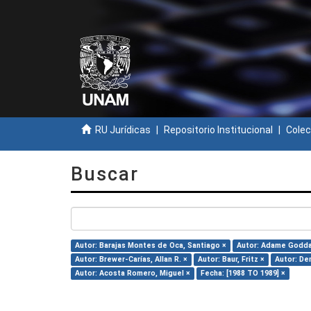
RU Jurídicas
Repositorio Institucional
Colec
Buscar
Autor: Barajas Montes de Oca, Santiago ×
Autor: Adame Godda
Autor: Brewer-Carías, Allan R. ×
Autor: Baur, Fritz ×
Autor: Den
Autor: Acosta Romero, Miguel ×
Fecha: [1988 TO 1989] ×