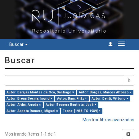
Buscar
Cambiar
navegac
Buscar
Ir
Autor: Barajas Montes de Oca, Santiago ×
Autor: Borges, Marcos Alfonso ×
Autor: Brena Sesma, Ingrid ×
Autor: Baur, Fritz ×
Autor: Denti, Vittorio ×
Autor: Alvim, Arruda ×
Autor: Becerra Bautista, José ×
Autor: Acosta Romero, Miguel ×
Fecha: [1988 TO 1989] ×
Mostrar filtros avanzados
Mostrando ítems 1-1 de 1