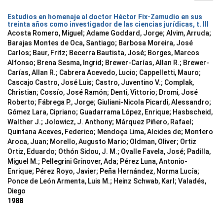
Estudios en homenaje al doctor Héctor Fix-Zamudio en sus
treinta años como investigador de las ciencias jurídicas, t. III
Acosta Romero, Miguel; Adame Goddard, Jorge; Alvim, Arruda;
Barajas Montes de Oca, Santiago; Barbosa Moreira, José
Carlos; Baur, Fritz; Becerra Bautista, José; Borges, Marcos
Alfonso; Brena Sesma, Ingrid; Brewer-Carías, Allan R.; Brewer-
Carías, Allan R.; Cabrera Acevedo, Lucio; Cappelletti, Mauro;
Cascajo Castro, José Luis; Castro, Juventino V.; Complak,
Christian; Cossío, José Ramón; Denti, Vittorio; Dromi, José
Roberto; Fábrega P., Jorge; Giuliani-Nicola Picardi, Alessandro;
Gómez Lara, Cipriano; Guadarrama López, Enrique; Hasbscheid,
Walther J.; Jolowicz, J. Anthony; Márquez Piñero, Rafael;
Quintana Aceves, Federico; Mendoça Lima, Alcides de; Montero
Aroca, Juan; Morello, Augusto Mario; Oldman, Oliver; Ortiz
Ortiz, Eduardo; Othón Sidou, J. M.; Ovalle Favela, José; Padilla,
Miguel M.; Pellegrini Grinover, Ada; Pérez Luna, Antonio-
Enrique; Pérez Royo, Javier; Peña Hernández, Norma Lucía;
Ponce de León Armenta, Luis M.; Heinz Schwab, Karl; Valadés,
Diego
1988