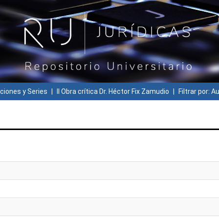
ciones y Series
II Obra crítica Dr. Héctor Fix Zamudio
Filtrar por: A