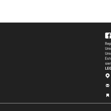
Rep
Uni
Uni
Est
sie
LEG