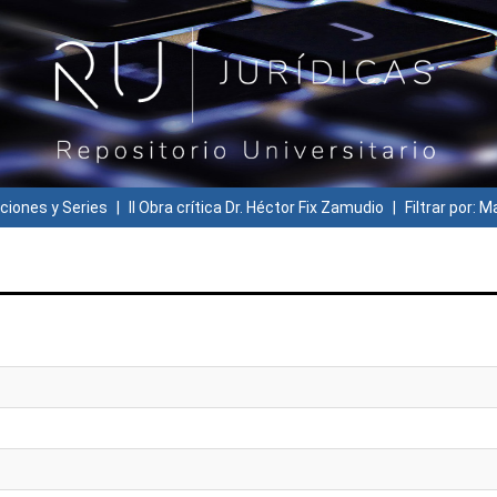
ciones y Series
II Obra crítica Dr. Héctor Fix Zamudio
Filtrar por: M