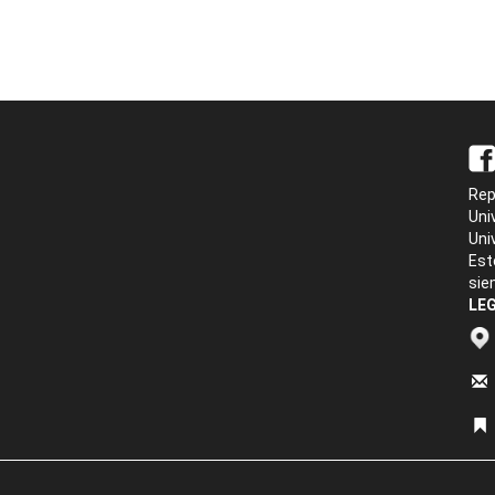
Rep
Uni
Uni
Est
sie
LEG