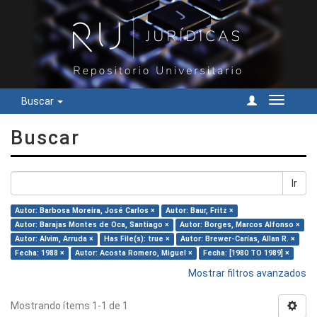
Buscar
Cambiar
navegac
Buscar
Ir
Autor: Barbosa Moreira, José Carlos ×
Autor: Baur, Fritz ×
Autor: Barajas Montes de Oca, Santiago ×
Autor: Borges, Marcos Alfonso ×
Autor: Alvim, Arruda ×
Has File(s): true ×
Autor: Brewer-Carías, Allan R. ×
Fecha: 1988 ×
Autor: Acosta Romero, Miguel ×
Fecha: [1980 TO 1989] ×
Mostrar filtros avanzados
Mostrando ítems 1-1 de 1