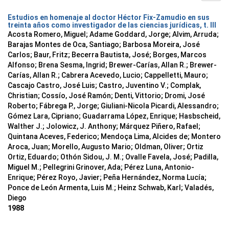
Estudios en homenaje al doctor Héctor Fix-Zamudio en sus
treinta años como investigador de las ciencias jurídicas, t. III
Acosta Romero, Miguel; Adame Goddard, Jorge; Alvim, Arruda;
Barajas Montes de Oca, Santiago; Barbosa Moreira, José
Carlos; Baur, Fritz; Becerra Bautista, José; Borges, Marcos
Alfonso; Brena Sesma, Ingrid; Brewer-Carías, Allan R.; Brewer-
Carías, Allan R.; Cabrera Acevedo, Lucio; Cappelletti, Mauro;
Cascajo Castro, José Luis; Castro, Juventino V.; Complak,
Christian; Cossío, José Ramón; Denti, Vittorio; Dromi, José
Roberto; Fábrega P., Jorge; Giuliani-Nicola Picardi, Alessandro;
Gómez Lara, Cipriano; Guadarrama López, Enrique; Hasbscheid,
Walther J.; Jolowicz, J. Anthony; Márquez Piñero, Rafael;
Quintana Aceves, Federico; Mendoça Lima, Alcides de; Montero
Aroca, Juan; Morello, Augusto Mario; Oldman, Oliver; Ortiz
Ortiz, Eduardo; Othón Sidou, J. M.; Ovalle Favela, José; Padilla,
Miguel M.; Pellegrini Grinover, Ada; Pérez Luna, Antonio-
Enrique; Pérez Royo, Javier; Peña Hernández, Norma Lucía;
Ponce de León Armenta, Luis M.; Heinz Schwab, Karl; Valadés,
Diego
1988