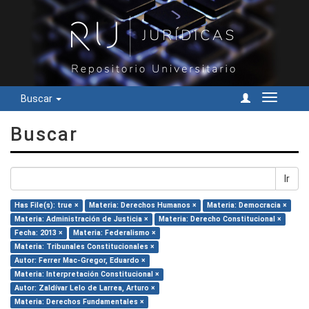
Buscar
Cambiar
navegac
Buscar
Ir
Has File(s): true ×
Materia: Derechos Humanos ×
Materia: Democracia ×
Materia: Administración de Justicia ×
Materia: Derecho Constitucional ×
Fecha: 2013 ×
Materia: Federalismo ×
Materia: Tribunales Constitucionales ×
Autor: Ferrer Mac-Gregor, Eduardo ×
Materia: Interpretación Constitucional ×
Autor: Zaldívar Lelo de Larrea, Arturo ×
Materia: Derechos Fundamentales ×