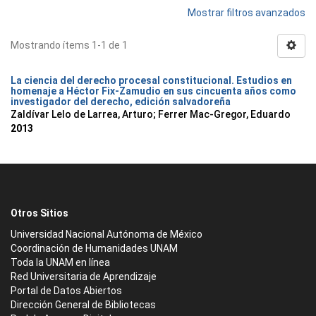
Mostrar filtros avanzados
Mostrando ítems 1-1 de 1
La ciencia del derecho procesal constitucional. Estudios en
homenaje a Héctor Fix-Zamudio en sus cincuenta años como
investigador del derecho, edición salvadoreña
Zaldívar Lelo de Larrea, Arturo; Ferrer Mac-Gregor, Eduardo
2013
Otros Sitios
Universidad Nacional Autónoma de México
Coordinación de Humanidades UNAM
Toda la UNAM en línea
Red Universitaria de Aprendizaje
Portal de Datos Abiertos
Dirección General de Bibliotecas