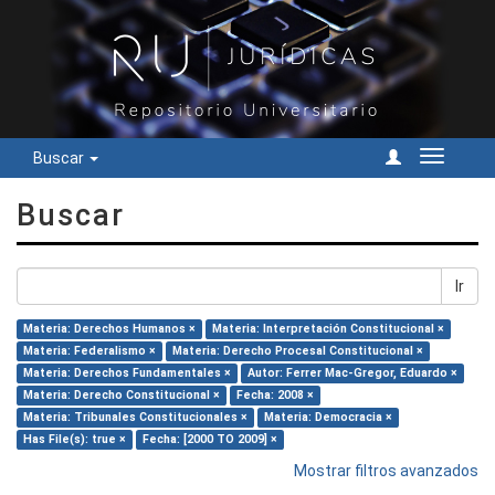
Buscar
Cambiar
navegac
Buscar
Ir
Materia: Derechos Humanos ×
Materia: Interpretación Constitucional ×
Materia: Federalismo ×
Materia: Derecho Procesal Constitucional ×
Materia: Derechos Fundamentales ×
Autor: Ferrer Mac-Gregor, Eduardo ×
Materia: Derecho Constitucional ×
Fecha: 2008 ×
Materia: Tribunales Constitucionales ×
Materia: Democracia ×
Has File(s): true ×
Fecha: [2000 TO 2009] ×
Mostrar filtros avanzados