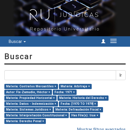
Buscar
Cambiar
navegac
Buscar
Ir
Materia: Contratos Mercantiles ×
Materia: Arbitraje ×
Autor: Fix-Zamudio, Héctor ×
Fecha: 1971 ×
Materia: Propiedad Horizontal ×
Materia: Historia del Derecho ×
Materia: Dańos - Indemnización ×
Fecha: [1970 TO 1979] ×
Materia: Sistemas Jurídicos ×
Materia: Defraudación Fiscal ×
Materia: Interpretación Constitucional ×
Has File(s): true ×
Materia: Derecho Penal ×
Mostrar filtros avanzados