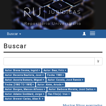
Buscar
Cambiar
navegac
Buscar
Ir
Autor: Brena Sesma, Ingrid ×
Autor: Baur, Fritz ×
Autor: Becerra Bautista, José ×
Fecha: 1988 ×
Autor: Acosta Romero, Miguel ×
Autor: Cossío, José Ramón ×
Fecha: [1980 TO 1989] ×
Autor: Alvim, Arruda ×
Autor: Borges, Marcos Alfonso ×
Autor: Barbosa Moreira, José Carlos ×
Autor: Adame Goddard, Jorge ×
Has File(s): true ×
Autor: Brewer-Carías, Allan R. ×
Mostrar filtros avanzados