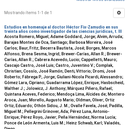
Mostrando ítems 1-1 de 1
Estudios en homenaje al doctor Héctor Fix-Zamudio en sus
treinta años como investigador de las ciencias jurídicas, t. III
Acosta Romero, Miguel; Adame Goddard, Jorge; Alvim, Arruda;
Barajas Montes de Oca, Santiago; Barbosa Moreira, José
Carlos; Baur, Fritz; Becerra Bautista, José; Borges, Marcos
Alfonso; Brena Sesma, Ingrid; Brewer-Carías, Allan R.; Brewer-
Carías, Allan R.; Cabrera Acevedo, Lucio; Cappelletti, Mauro;
Cascajo Castro, José Luis; Castro, Juventino V.; Complak,
Christian; Cossío, José Ramón; Denti, Vittorio; Dromi, José
Roberto; Fábrega P., Jorge; Giuliani-Nicola Picardi, Alessandro;
Gómez Lara, Cipriano; Guadarrama López, Enrique; Hasbscheid,
Walther J.; Jolowicz, J. Anthony; Márquez Piñero, Rafael;
Quintana Aceves, Federico; Mendoça Lima, Alcides de; Montero
Aroca, Juan; Morello, Augusto Mario; Oldman, Oliver; Ortiz
Ortiz, Eduardo; Othón Sidou, J. M.; Ovalle Favela, José; Padilla,
Miguel M.; Pellegrini Grinover, Ada; Pérez Luna, Antonio-
Enrique; Pérez Royo, Javier; Peña Hernández, Norma Lucía;
Ponce de León Armenta, Luis M.; Heinz Schwab, Karl; Valadés,
Diego