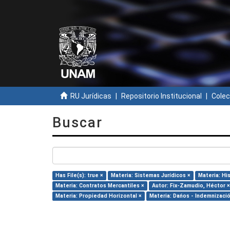
RU Jurídicas
Repositorio Institucional
Colec
Buscar
Has File(s): true ×
Materia: Sistemas Jurídicos ×
Materia: Hi
Materia: Contratos Mercantiles ×
Autor: Fix-Zamudio, Héctor ×
Materia: Propiedad Horizontal ×
Materia: Dańos - Indemnizació