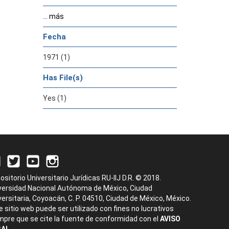
... más
Fecha
1971 (1)
Has File(s)
Yes (1)
ositorio Universitario Jurídicas RU-IIJ D.R. © 2018.
versidad Nacional Autónoma de México, Ciudad
versitaria, Coyoacán, C. P. 04510, Ciudad de México, México.
e sitio web puede ser utilizado con fines no lucrativos
mpre que se cite la fuente de conformidad con el
AVISO