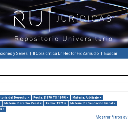
ciones y Series
II Obra crítica Dr. Héctor Fix Zamudio
Buscar
storia del Derecho ×
Fecha: [1970 TO 1979] ×
Materia: Arbitraje ×
Materia: Derecho Penal ×
Fecha: 1971 ×
Materia: Defraudación Fiscal ×
n ×
Mostrar filtros 