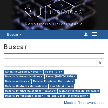
Buscar
Cambiar
navegac
Buscar
Ir
Autor: Fix-Zamudio, Héctor ×
Fecha: 1971 ×
Materia: Sistemas Jurídicos ×
Fecha: [1970 TO 1979] ×
Materia: Arbitraje ×
Materia: Propiedad Horizontal ×
Materia: Contratos Mercantiles ×
Has File(s): true ×
Materia: Interpretación Constitucional ×
Materia: Historia del Derecho ×
Materia: Defraudación Fiscal ×
Materia: Dańos - Indemnización ×
Mostrar filtros avanzados