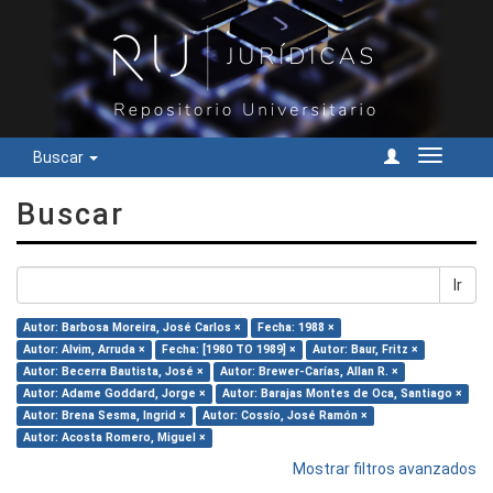
Buscar
Cambiar
navegac
Buscar
Ir
Autor: Barbosa Moreira, José Carlos ×
Fecha: 1988 ×
Autor: Alvim, Arruda ×
Fecha: [1980 TO 1989] ×
Autor: Baur, Fritz ×
Autor: Becerra Bautista, José ×
Autor: Brewer-Carías, Allan R. ×
Autor: Adame Goddard, Jorge ×
Autor: Barajas Montes de Oca, Santiago ×
Autor: Brena Sesma, Ingrid ×
Autor: Cossío, José Ramón ×
Autor: Acosta Romero, Miguel ×
Mostrar filtros avanzados