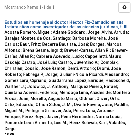
Mostrando ítems 1-1 de 1
Estudios en homenaje al doctor Héctor Fix-Zamudio en sus
treinta años como investigador de las ciencias jurídicas, t. III
Acosta Romero, Miguel; Adame Goddard, Jorge; Alvim, Arruda;
Barajas Montes de Oca, Santiago; Barbosa Moreira, José
Carlos; Baur, Fritz; Becerra Bautista, José; Borges, Marcos
Alfonso; Brena Sesma, Ingrid; Brewer-Carías, Allan R.; Brewer-
Carías, Allan R.; Cabrera Acevedo, Lucio; Cappelletti, Mauro;
Cascajo Castro, José Luis; Castro, Juventino V.; Complak,
Christian; Cossío, José Ramón; Denti, Vittorio; Dromi, José
Roberto; Fábrega P., Jorge; Giuliani-Nicola Picardi, Alessandro;
Gómez Lara, Cipriano; Guadarrama López, Enrique; Hasbscheid,
Walther J.; Jolowicz, J. Anthony; Márquez Piñero, Rafael;
Quintana Aceves, Federico; Mendoça Lima, Alcides de; Montero
Aroca, Juan; Morello, Augusto Mario; Oldman, Oliver; Ortiz
Ortiz, Eduardo; Othón Sidou, J. M.; Ovalle Favela, José; Padilla,
Miguel M.; Pellegrini Grinover, Ada; Pérez Luna, Antonio-
Enrique; Pérez Royo, Javier; Peña Hernández, Norma Lucía;
Ponce de León Armenta, Luis M.; Heinz Schwab, Karl; Valadés,
Diego
1988