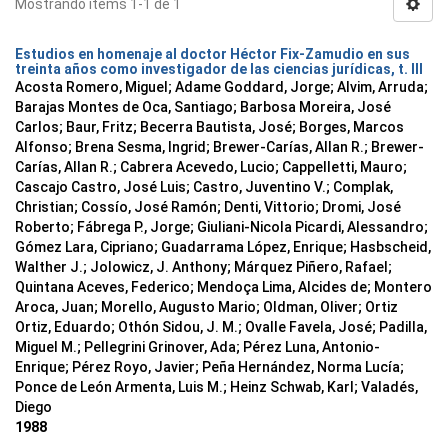
Mostrando ítems 1-1 de 1
Estudios en homenaje al doctor Héctor Fix-Zamudio en sus
treinta años como investigador de las ciencias jurídicas, t. III
Acosta Romero, Miguel; Adame Goddard, Jorge; Alvim, Arruda;
Barajas Montes de Oca, Santiago; Barbosa Moreira, José
Carlos; Baur, Fritz; Becerra Bautista, José; Borges, Marcos
Alfonso; Brena Sesma, Ingrid; Brewer-Carías, Allan R.; Brewer-
Carías, Allan R.; Cabrera Acevedo, Lucio; Cappelletti, Mauro;
Cascajo Castro, José Luis; Castro, Juventino V.; Complak,
Christian; Cossío, José Ramón; Denti, Vittorio; Dromi, José
Roberto; Fábrega P., Jorge; Giuliani-Nicola Picardi, Alessandro;
Gómez Lara, Cipriano; Guadarrama López, Enrique; Hasbscheid,
Walther J.; Jolowicz, J. Anthony; Márquez Piñero, Rafael;
Quintana Aceves, Federico; Mendoça Lima, Alcides de; Montero
Aroca, Juan; Morello, Augusto Mario; Oldman, Oliver; Ortiz
Ortiz, Eduardo; Othón Sidou, J. M.; Ovalle Favela, José; Padilla,
Miguel M.; Pellegrini Grinover, Ada; Pérez Luna, Antonio-
Enrique; Pérez Royo, Javier; Peña Hernández, Norma Lucía;
Ponce de León Armenta, Luis M.; Heinz Schwab, Karl; Valadés,
Diego
1988