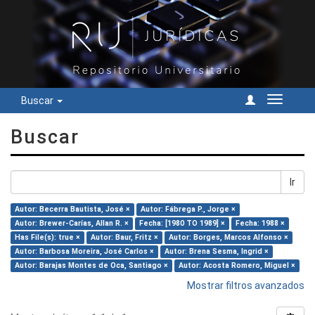
Buscar
Cambiar
navegac
Buscar
Ir
Autor: Becerra Bautista, José ×
Autor: Fábrega P., Jorge ×
Autor: Brewer-Carías, Allan R. ×
Fecha: [1980 TO 1989] ×
Fecha: 1988 ×
Has File(s): true ×
Autor: Baur, Fritz ×
Autor: Borges, Marcos Alfonso ×
Autor: Barbosa Moreira, José Carlos ×
Autor: Brena Sesma, Ingrid ×
Autor: Barajas Montes de Oca, Santiago ×
Autor: Acosta Romero, Miguel ×
Mostrar filtros avanzados