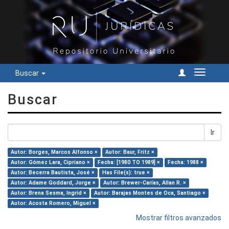
Buscar
Cambiar
navegac
Buscar
Ir
Autor: Borges, Marcos Alfonso ×
Autor: Baur, Fritz ×
Autor: Gómez Lara, Cipriano ×
Fecha: [1980 TO 1989] ×
Fecha: 1988 ×
Autor: Becerra Bautista, José ×
Has File(s): true ×
Autor: Adame Goddard, Jorge ×
Autor: Brewer-Carías, Allan R. ×
Autor: Brena Sesma, Ingrid ×
Autor: Barajas Montes de Oca, Santiago ×
Autor: Acosta Romero, Miguel ×
Mostrar filtros avanzados