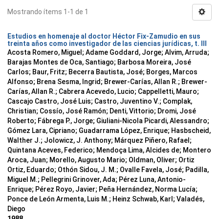
Mostrando ítems 1-1 de 1
Estudios en homenaje al doctor Héctor Fix-Zamudio en sus
treinta años como investigador de las ciencias jurídicas, t. III
Acosta Romero, Miguel; Adame Goddard, Jorge; Alvim, Arruda;
Barajas Montes de Oca, Santiago; Barbosa Moreira, José
Carlos; Baur, Fritz; Becerra Bautista, José; Borges, Marcos
Alfonso; Brena Sesma, Ingrid; Brewer-Carías, Allan R.; Brewer-
Carías, Allan R.; Cabrera Acevedo, Lucio; Cappelletti, Mauro;
Cascajo Castro, José Luis; Castro, Juventino V.; Complak,
Christian; Cossío, José Ramón; Denti, Vittorio; Dromi, José
Roberto; Fábrega P., Jorge; Giuliani-Nicola Picardi, Alessandro;
Gómez Lara, Cipriano; Guadarrama López, Enrique; Hasbscheid,
Walther J.; Jolowicz, J. Anthony; Márquez Piñero, Rafael;
Quintana Aceves, Federico; Mendoça Lima, Alcides de; Montero
Aroca, Juan; Morello, Augusto Mario; Oldman, Oliver; Ortiz
Ortiz, Eduardo; Othón Sidou, J. M.; Ovalle Favela, José; Padilla,
Miguel M.; Pellegrini Grinover, Ada; Pérez Luna, Antonio-
Enrique; Pérez Royo, Javier; Peña Hernández, Norma Lucía;
Ponce de León Armenta, Luis M.; Heinz Schwab, Karl; Valadés,
Diego
1988