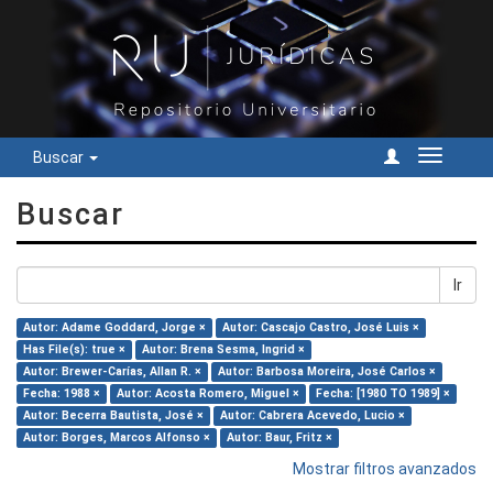
Buscar
Cambiar
navegac
Buscar
Ir
Autor: Adame Goddard, Jorge ×
Autor: Cascajo Castro, José Luis ×
Has File(s): true ×
Autor: Brena Sesma, Ingrid ×
Autor: Brewer-Carías, Allan R. ×
Autor: Barbosa Moreira, José Carlos ×
Fecha: 1988 ×
Autor: Acosta Romero, Miguel ×
Fecha: [1980 TO 1989] ×
Autor: Becerra Bautista, José ×
Autor: Cabrera Acevedo, Lucio ×
Autor: Borges, Marcos Alfonso ×
Autor: Baur, Fritz ×
Mostrar filtros avanzados