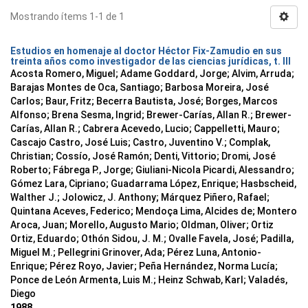
Mostrando ítems 1-1 de 1
Estudios en homenaje al doctor Héctor Fix-Zamudio en sus
treinta años como investigador de las ciencias jurídicas, t. III
Acosta Romero, Miguel; Adame Goddard, Jorge; Alvim, Arruda;
Barajas Montes de Oca, Santiago; Barbosa Moreira, José
Carlos; Baur, Fritz; Becerra Bautista, José; Borges, Marcos
Alfonso; Brena Sesma, Ingrid; Brewer-Carías, Allan R.; Brewer-
Carías, Allan R.; Cabrera Acevedo, Lucio; Cappelletti, Mauro;
Cascajo Castro, José Luis; Castro, Juventino V.; Complak,
Christian; Cossío, José Ramón; Denti, Vittorio; Dromi, José
Roberto; Fábrega P., Jorge; Giuliani-Nicola Picardi, Alessandro;
Gómez Lara, Cipriano; Guadarrama López, Enrique; Hasbscheid,
Walther J.; Jolowicz, J. Anthony; Márquez Piñero, Rafael;
Quintana Aceves, Federico; Mendoça Lima, Alcides de; Montero
Aroca, Juan; Morello, Augusto Mario; Oldman, Oliver; Ortiz
Ortiz, Eduardo; Othón Sidou, J. M.; Ovalle Favela, José; Padilla,
Miguel M.; Pellegrini Grinover, Ada; Pérez Luna, Antonio-
Enrique; Pérez Royo, Javier; Peña Hernández, Norma Lucía;
Ponce de León Armenta, Luis M.; Heinz Schwab, Karl; Valadés,
Diego
1988