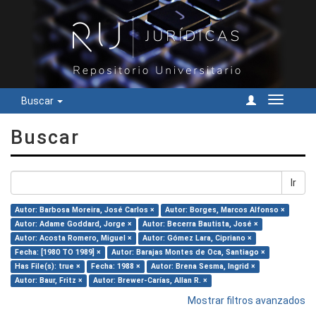
Buscar
Cambiar
navegac
Buscar
Ir
Autor: Barbosa Moreira, José Carlos ×
Autor: Borges, Marcos Alfonso ×
Autor: Adame Goddard, Jorge ×
Autor: Becerra Bautista, José ×
Autor: Acosta Romero, Miguel ×
Autor: Gómez Lara, Cipriano ×
Fecha: [1980 TO 1989] ×
Autor: Barajas Montes de Oca, Santiago ×
Has File(s): true ×
Fecha: 1988 ×
Autor: Brena Sesma, Ingrid ×
Autor: Baur, Fritz ×
Autor: Brewer-Carías, Allan R. ×
Mostrar filtros avanzados