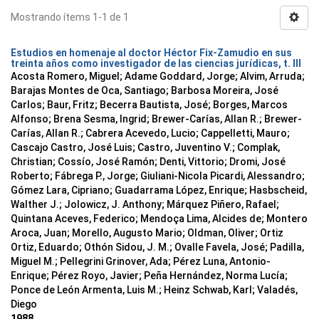
Mostrando ítems 1-1 de 1
Estudios en homenaje al doctor Héctor Fix-Zamudio en sus
treinta años como investigador de las ciencias jurídicas, t. III
Acosta Romero, Miguel; Adame Goddard, Jorge; Alvim, Arruda;
Barajas Montes de Oca, Santiago; Barbosa Moreira, José
Carlos; Baur, Fritz; Becerra Bautista, José; Borges, Marcos
Alfonso; Brena Sesma, Ingrid; Brewer-Carías, Allan R.; Brewer-
Carías, Allan R.; Cabrera Acevedo, Lucio; Cappelletti, Mauro;
Cascajo Castro, José Luis; Castro, Juventino V.; Complak,
Christian; Cossío, José Ramón; Denti, Vittorio; Dromi, José
Roberto; Fábrega P., Jorge; Giuliani-Nicola Picardi, Alessandro;
Gómez Lara, Cipriano; Guadarrama López, Enrique; Hasbscheid,
Walther J.; Jolowicz, J. Anthony; Márquez Piñero, Rafael;
Quintana Aceves, Federico; Mendoça Lima, Alcides de; Montero
Aroca, Juan; Morello, Augusto Mario; Oldman, Oliver; Ortiz
Ortiz, Eduardo; Othón Sidou, J. M.; Ovalle Favela, José; Padilla,
Miguel M.; Pellegrini Grinover, Ada; Pérez Luna, Antonio-
Enrique; Pérez Royo, Javier; Peña Hernández, Norma Lucía;
Ponce de León Armenta, Luis M.; Heinz Schwab, Karl; Valadés,
Diego
1988