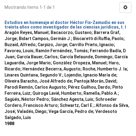
Mostrando ítems 1-1 de 1
Estudios en homenaje al doctor Héctor Fix-Zamudio en sus
treinta años como investigador de las ciencias jurídicas, t. I
Aragón Reyes, Manuel; Bacacorzo, Gustavo; Barrera Graf,
Jorge; Bidart Campos, Germán J.; Biscaretti di Ruffia, Paolo;
Buzaid, Alfredo; Carpizo, Jorge; Carrillo Prieto, Ignacio;
Favoreu, Louis; Ramón Fernández, Tomás; Ferrando Badía, D.
Juan; García Bauer, Carlos; García Belaunde, Domingo; García
Laguardia, Jorge Mario; González Oropeza, Manuel; Haro,
Ricardo; Hernández Becerra, Augusto; Roche, Humberto J. la;
Linares Quintana, Segundo V.; Lojendio, Ignacio María de;
Oliveira Baracho, José Alfredo de; Pantoja Morán, David;
Parodi Remón, Carlos Augusto; Pérez Guilhou, Dardo; Pinto
Ferreira, Luiz; Quiroga Lavié, Humberto; Ramella, Pablo A.;
Sagüés, Néstor Pedro; Sánchez Agesta, Luis; Schroeder
Cordero, Francisco Arturo; Schwartz, Carl E.; Alfonso da Silva,
José; Valadés, Diego; Vega García, Pedro de; Verdesoto
Salgado, Luis
1988