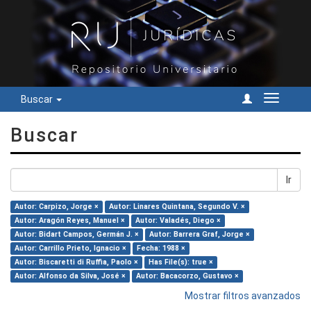
Buscar
Cambiar
navegac
Buscar
Ir
Autor: Carpizo, Jorge ×
Autor: Linares Quintana, Segundo V. ×
Autor: Aragón Reyes, Manuel ×
Autor: Valadés, Diego ×
Autor: Bidart Campos, Germán J. ×
Autor: Barrera Graf, Jorge ×
Autor: Carrillo Prieto, Ignacio ×
Fecha: 1988 ×
Autor: Biscaretti di Ruffia, Paolo ×
Has File(s): true ×
Autor: Alfonso da Silva, José ×
Autor: Bacacorzo, Gustavo ×
Mostrar filtros avanzados