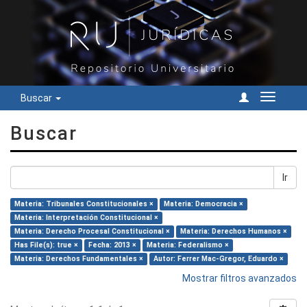
Buscar
Cambiar
navegac
Buscar
Ir
Materia: Tribunales Constitucionales ×
Materia: Democracia ×
Materia: Interpretación Constitucional ×
Materia: Derecho Procesal Constitucional ×
Materia: Derechos Humanos ×
Has File(s): true ×
Fecha: 2013 ×
Materia: Federalismo ×
Materia: Derechos Fundamentales ×
Autor: Ferrer Mac-Gregor, Eduardo ×
Mostrar filtros avanzados