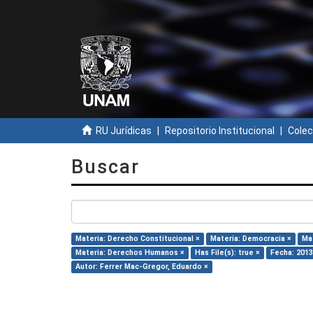
RU Jurídicas
Repositorio Institucional
Colec
Buscar
Materia: Derecho Constitucional ×
Materia: Democracia ×
Mat
Materia: Derechos Humanos ×
Has File(s): true ×
Fecha: 2013
Autor: Ferrer Mac-Gregor, Eduardo ×