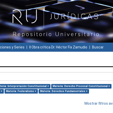
ciones y Series
II Obra crítica Dr. Héctor Fix Zamudio
Buscar
eria: Interpretación Constitucional ×
Materia: Derecho Procesal Constitucional ×
 ×
Materia: Federalismo ×
Materia: Derechos Fundamentales ×
Mostrar filtros 