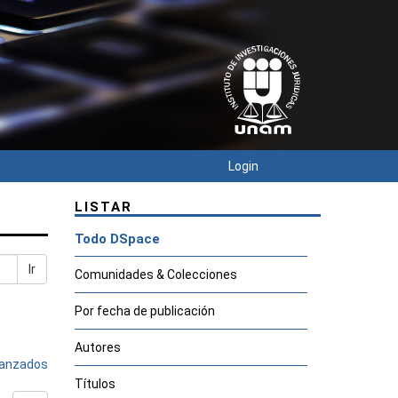
Login
LISTAR
Todo DSpace
Ir
Comunidades & Colecciones
Por fecha de publicación
Autores
avanzados
Títulos