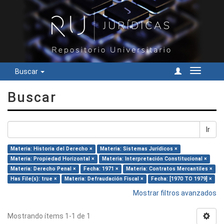
Buscar
Cambiar
navegac
Buscar
Ir
Materia: Historia del Derecho ×
Materia: Sistemas Jurídicos ×
Materia: Propiedad Horizontal ×
Materia: Interpretación Constitucional ×
Materia: Derecho Penal ×
Fecha: 1971 ×
Materia: Contratos Mercantiles ×
Has File(s): true ×
Materia: Defraudación Fiscal ×
Fecha: [1970 TO 1979] ×
Mostrar filtros avanzados
Mostrando ítems 1-1 de 1