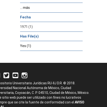
... más
Fecha
1971 (1)
Has File(s)
Yes (1)
ositorio Universitario Jurídicas RU-IIJ D.R. © 2018.
versidad Nacional Autónoma de México, Ciudad
versitaria, Coyoacán, C. P. 04510, Ciudad de México, México.
e sitio web puede ser utilizado con fines no lucrativos
mpre que se cite la fuente de conformidad con el
AVISO