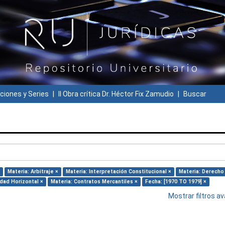
ciones y Series
II Obra crítica Dr. Héctor Fix Zamudio
Buscar
Materia: Arbitraje ×
Materia: Interpretación Constitucional ×
Materia: Derecho
dad Horizontal ×
Materia: Contratos Mercantiles ×
Fecha: [1970 TO 1979] ×
Mostrar filtros 