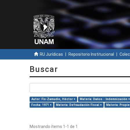
RU Jurídicas
Repositorio Institucional
Colec
Buscar
Autor: Fix-Zamudio, Héctor ×
Materia: Dańos - Indemnización ×
Fecha: 1971 ×
Materia: Defraudación Fiscal ×
Materia: Propie
Mostrando ítems 1-1 de 1