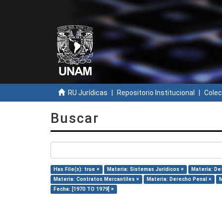
RU Jurídicas
Repositorio Institucional
Colec
Buscar
Has File(s): true ×
Materia: Sistemas Jurídicos ×
Materia: De
Materia: Contratos Mercantiles ×
Materia: Derecho Penal ×
M
Fecha: [1970 TO 1979] ×