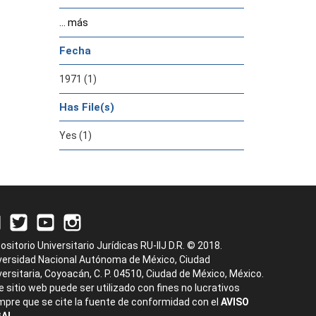
... más
Fecha
1971 (1)
Has File(s)
Yes (1)
ositorio Universitario Jurídicas RU-IIJ D.R. © 2018.
versidad Nacional Autónoma de México, Ciudad
versitaria, Coyoacán, C. P. 04510, Ciudad de México, México.
e sitio web puede ser utilizado con fines no lucrativos
mpre que se cite la fuente de conformidad con el
AVISO