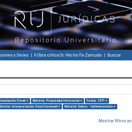
ciones y Series
II Obra crítica Dr. Héctor Fix Zamudio
Buscar
fraudación Fiscal ×
Materia: Propiedad Horizontal ×
Fecha: 1971 ×
ateria: Interpretación Constitucional ×
Materia: Dańos - Indemnización ×
Mostrar filtros 