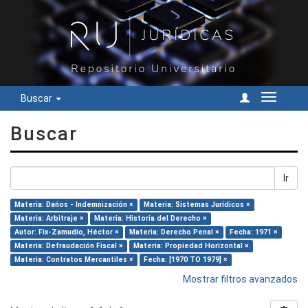
Buscar
Cambiar
navegac
Buscar
Ir
Materia: Dańos - Indemnización ×
Materia: Sistemas Jurídicos ×
Materia: Arbitraje ×
Materia: Historia del Derecho ×
Autor: Fix-Zamudio, Héctor ×
Materia: Derecho Penal ×
Fecha: 1971 ×
Materia: Defraudación Fiscal ×
Materia: Propiedad Horizontal ×
Materia: Contratos Mercantiles ×
Fecha: [1970 TO 1979] ×
Mostrar filtros avanzados