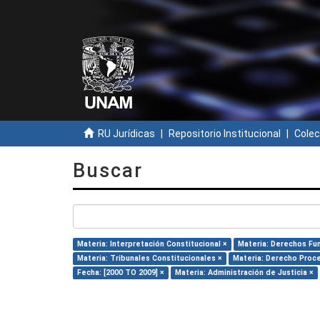
RU Jurídicas
Repositorio Institucional
Colec
Buscar
Materia: Interpretación Constitucional ×
Materia: Derechos Fu
Materia: Tribunales Constitucionales ×
Materia: Derecho Proce
Fecha: [2000 TO 2009] ×
Materia: Administración de Justicia ×