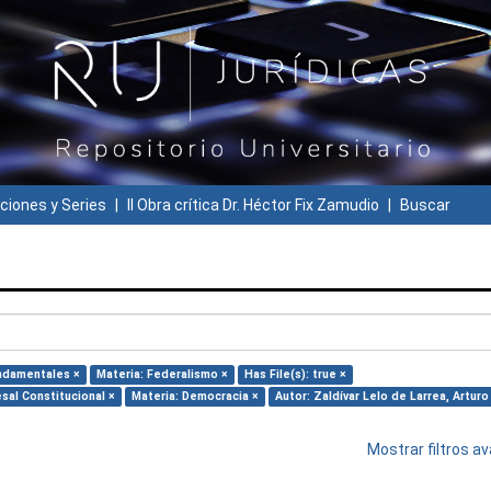
ciones y Series
II Obra crítica Dr. Héctor Fix Zamudio
Buscar
ndamentales ×
Materia: Federalismo ×
Has File(s): true ×
sal Constitucional ×
Materia: Democracia ×
Autor: Zaldívar Lelo de Larrea, Arturo
Mostrar filtros 