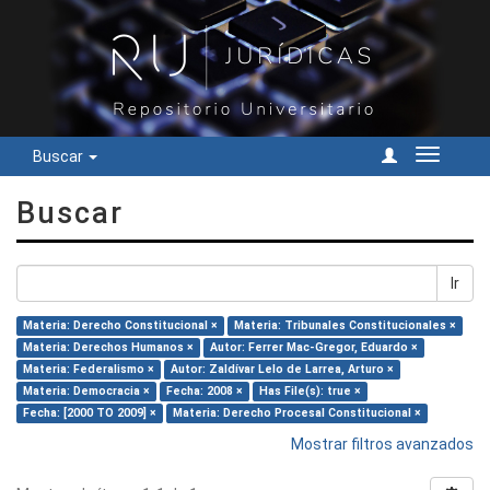
Buscar
Cambiar
navegac
Buscar
Ir
Materia: Derecho Constitucional ×
Materia: Tribunales Constitucionales ×
Materia: Derechos Humanos ×
Autor: Ferrer Mac-Gregor, Eduardo ×
Materia: Federalismo ×
Autor: Zaldívar Lelo de Larrea, Arturo ×
Materia: Democracia ×
Fecha: 2008 ×
Has File(s): true ×
Fecha: [2000 TO 2009] ×
Materia: Derecho Procesal Constitucional ×
Mostrar filtros avanzados