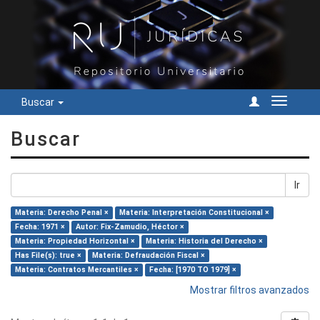
Buscar
Cambiar
navegac
Buscar
Ir
Materia: Derecho Penal ×
Materia: Interpretación Constitucional ×
Fecha: 1971 ×
Autor: Fix-Zamudio, Héctor ×
Materia: Propiedad Horizontal ×
Materia: Historia del Derecho ×
Has File(s): true ×
Materia: Defraudación Fiscal ×
Materia: Contratos Mercantiles ×
Fecha: [1970 TO 1979] ×
Mostrar filtros avanzados