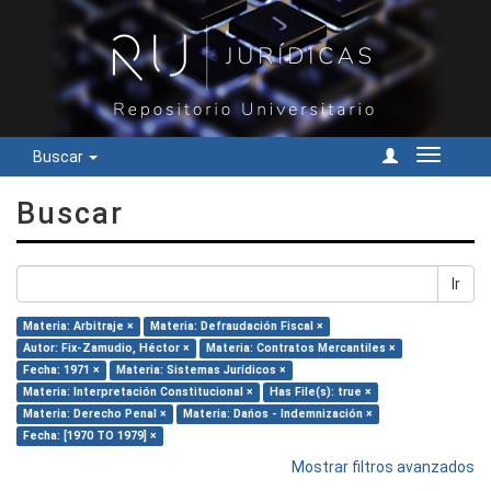
Buscar
Cambiar
navegac
Buscar
Ir
Materia: Arbitraje ×
Materia: Defraudación Fiscal ×
Autor: Fix-Zamudio, Héctor ×
Materia: Contratos Mercantiles ×
Fecha: 1971 ×
Materia: Sistemas Jurídicos ×
Materia: Interpretación Constitucional ×
Has File(s): true ×
Materia: Derecho Penal ×
Materia: Dańos - Indemnización ×
Fecha: [1970 TO 1979] ×
Mostrar filtros avanzados