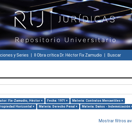
ciones y Series
II Obra crítica Dr. Héctor Fix Zamudio
Buscar
utor: Fix-Zamudio, Héctor ×
Fecha: 1971 ×
Materia: Contratos Mercantiles ×
Propiedad Horizontal ×
Materia: Derecho Penal ×
Materia: Dańos - Indemnización 
Mostrar filtros 