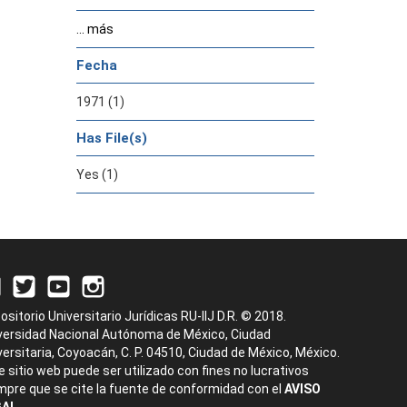
... más
Fecha
1971 (1)
Has File(s)
Yes (1)
ositorio Universitario Jurídicas RU-IIJ D.R. © 2018.
versidad Nacional Autónoma de México, Ciudad
versitaria, Coyoacán, C. P. 04510, Ciudad de México, México.
e sitio web puede ser utilizado con fines no lucrativos
mpre que se cite la fuente de conformidad con el
AVISO