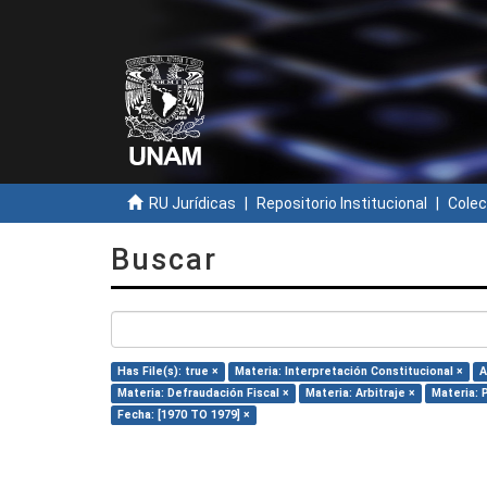
RU Jurídicas
Repositorio Institucional
Colec
Buscar
Has File(s): true ×
Materia: Interpretación Constitucional ×
A
Materia: Defraudación Fiscal ×
Materia: Arbitraje ×
Materia: 
Fecha: [1970 TO 1979] ×