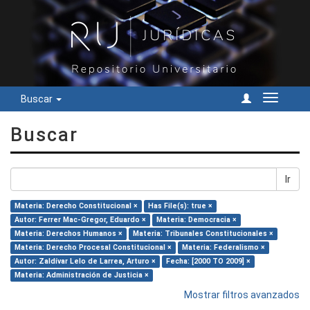
Buscar
Cambiar
navegac
Buscar
Ir
Materia: Derecho Constitucional ×
Has File(s): true ×
Autor: Ferrer Mac-Gregor, Eduardo ×
Materia: Democracia ×
Materia: Derechos Humanos ×
Materia: Tribunales Constitucionales ×
Materia: Derecho Procesal Constitucional ×
Materia: Federalismo ×
Autor: Zaldívar Lelo de Larrea, Arturo ×
Fecha: [2000 TO 2009] ×
Materia: Administración de Justicia ×
Mostrar filtros avanzados