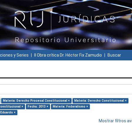
ciones y Series
II Obra crítica Dr. Héctor Fix Zamudio
Buscar
Materia: Derecho Procesal Constitucional ×
Materia: Derecho Constitucional ×
Constitucional ×
Fecha: 2013 ×
Materia: Federalismo ×
 Eduardo ×
Mostrar filtros 