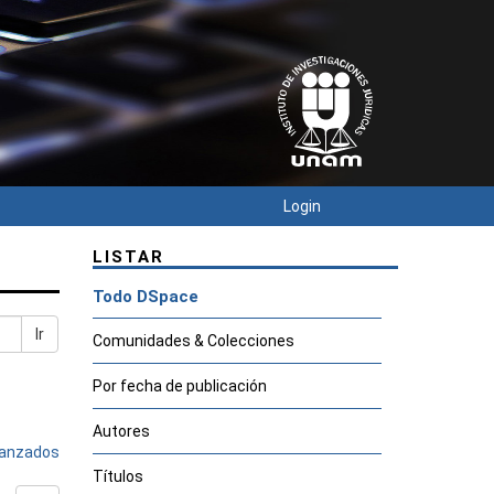
Login
LISTAR
Todo DSpace
Ir
Comunidades & Colecciones
Por fecha de publicación
Autores
avanzados
Títulos