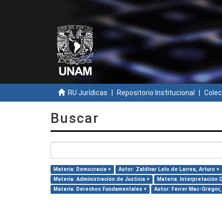
RU Jurídicas
Repositorio Institucional
Colec
Buscar
Materia: Democracia ×
Autor: Zaldívar Lelo de Larrea, Arturo ×
Materia: Administración de Justicia ×
Materia: Interpretación 
Materia: Derechos Fundamentales ×
Autor: Ferrer Mac-Gregor,