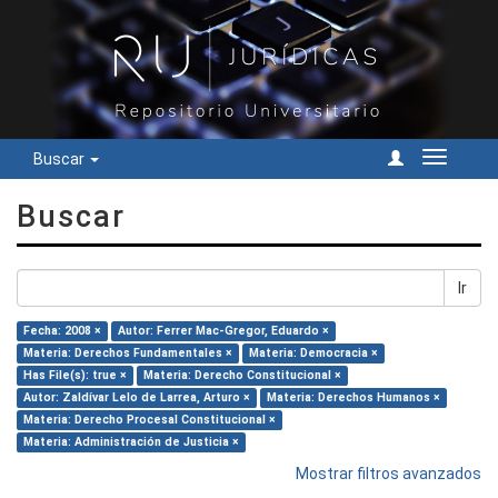
Buscar
Cambiar
navegac
Buscar
Ir
Fecha: 2008 ×
Autor: Ferrer Mac-Gregor, Eduardo ×
Materia: Derechos Fundamentales ×
Materia: Democracia ×
Has File(s): true ×
Materia: Derecho Constitucional ×
Autor: Zaldívar Lelo de Larrea, Arturo ×
Materia: Derechos Humanos ×
Materia: Derecho Procesal Constitucional ×
Materia: Administración de Justicia ×
Mostrar filtros avanzados