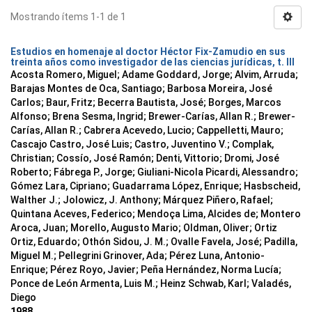
Mostrando ítems 1-1 de 1
Estudios en homenaje al doctor Héctor Fix-Zamudio en sus
treinta años como investigador de las ciencias jurídicas, t. III
Acosta Romero, Miguel; Adame Goddard, Jorge; Alvim, Arruda;
Barajas Montes de Oca, Santiago; Barbosa Moreira, José
Carlos; Baur, Fritz; Becerra Bautista, José; Borges, Marcos
Alfonso; Brena Sesma, Ingrid; Brewer-Carías, Allan R.; Brewer-
Carías, Allan R.; Cabrera Acevedo, Lucio; Cappelletti, Mauro;
Cascajo Castro, José Luis; Castro, Juventino V.; Complak,
Christian; Cossío, José Ramón; Denti, Vittorio; Dromi, José
Roberto; Fábrega P., Jorge; Giuliani-Nicola Picardi, Alessandro;
Gómez Lara, Cipriano; Guadarrama López, Enrique; Hasbscheid,
Walther J.; Jolowicz, J. Anthony; Márquez Piñero, Rafael;
Quintana Aceves, Federico; Mendoça Lima, Alcides de; Montero
Aroca, Juan; Morello, Augusto Mario; Oldman, Oliver; Ortiz
Ortiz, Eduardo; Othón Sidou, J. M.; Ovalle Favela, José; Padilla,
Miguel M.; Pellegrini Grinover, Ada; Pérez Luna, Antonio-
Enrique; Pérez Royo, Javier; Peña Hernández, Norma Lucía;
Ponce de León Armenta, Luis M.; Heinz Schwab, Karl; Valadés,
Diego
1988