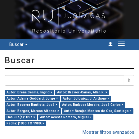
Buscar
Cambiar
navegac
Buscar
Ir
Autor: Brena Sesma, Ingrid ×
Autor: Brewer-Carías, Allan R. ×
Autor: Adame Goddard, Jorge ×
Autor: Jolowicz, J. Anthony ×
Autor: Becerra Bautista, José ×
Autor: Barbosa Moreira, José Carlos ×
Autor: Borges, Marcos Alfonso ×
Autor: Barajas Montes de Oca, Santiago ×
Has File(s): true ×
Autor: Acosta Romero, Miguel ×
Fecha: [1980 TO 1989] ×
Mostrar filtros avanzados