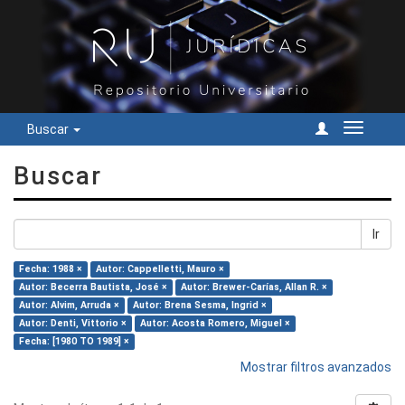
Buscar
Cambiar
navegac
Buscar
Ir
Fecha: 1988 ×
Autor: Cappelletti, Mauro ×
Autor: Becerra Bautista, José ×
Autor: Brewer-Carías, Allan R. ×
Autor: Alvim, Arruda ×
Autor: Brena Sesma, Ingrid ×
Autor: Denti, Vittorio ×
Autor: Acosta Romero, Miguel ×
Fecha: [1980 TO 1989] ×
Mostrar filtros avanzados