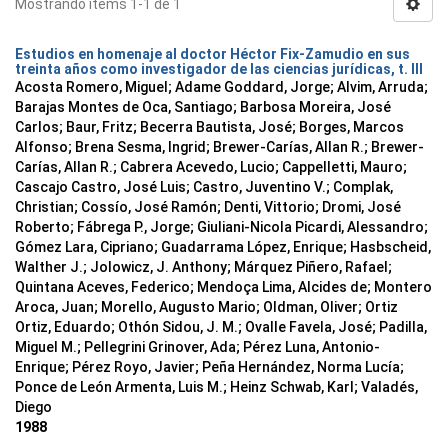
Mostrando ítems 1-1 de 1
Estudios en homenaje al doctor Héctor Fix-Zamudio en sus
treinta años como investigador de las ciencias jurídicas, t. III
Acosta Romero, Miguel; Adame Goddard, Jorge; Alvim, Arruda;
Barajas Montes de Oca, Santiago; Barbosa Moreira, José
Carlos; Baur, Fritz; Becerra Bautista, José; Borges, Marcos
Alfonso; Brena Sesma, Ingrid; Brewer-Carías, Allan R.; Brewer-
Carías, Allan R.; Cabrera Acevedo, Lucio; Cappelletti, Mauro;
Cascajo Castro, José Luis; Castro, Juventino V.; Complak,
Christian; Cossío, José Ramón; Denti, Vittorio; Dromi, José
Roberto; Fábrega P., Jorge; Giuliani-Nicola Picardi, Alessandro;
Gómez Lara, Cipriano; Guadarrama López, Enrique; Hasbscheid,
Walther J.; Jolowicz, J. Anthony; Márquez Piñero, Rafael;
Quintana Aceves, Federico; Mendoça Lima, Alcides de; Montero
Aroca, Juan; Morello, Augusto Mario; Oldman, Oliver; Ortiz
Ortiz, Eduardo; Othón Sidou, J. M.; Ovalle Favela, José; Padilla,
Miguel M.; Pellegrini Grinover, Ada; Pérez Luna, Antonio-
Enrique; Pérez Royo, Javier; Peña Hernández, Norma Lucía;
Ponce de León Armenta, Luis M.; Heinz Schwab, Karl; Valadés,
Diego
1988